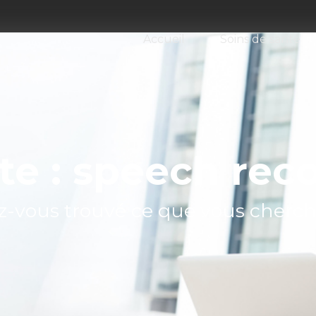
Accueil
Soins de santé
te : speech rec
z-vous trouvé ce que vous cherch